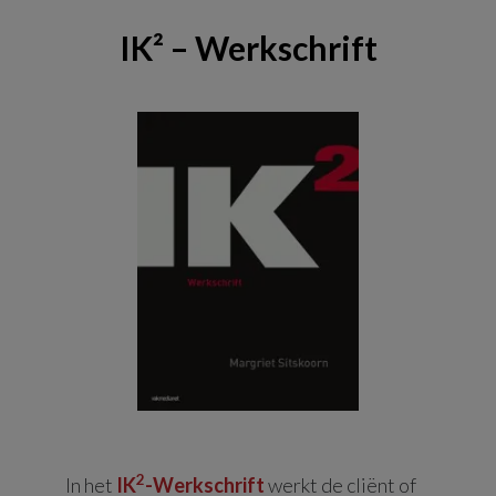
IK² – Werkschrift
2
In het
IK
-Werkschrift
werkt de cliënt of