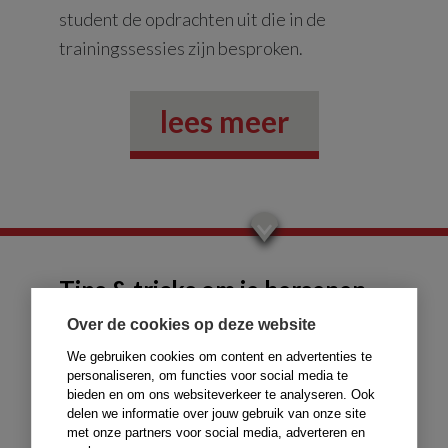
student de opdrachten uit die in de
trainingssessies zijn besproken.
lees meer
Tips & tricks om je hersenen
te ontwikkelen en je doelen te
Over de cookies op deze website
bereiken
We gebruiken cookies om content en advertenties te
personaliseren, om functies voor social media te
Wil jij in onze snel veranderende wereld
bieden en om ons websiteverkeer te analyseren. Ook
op lange termijn succesvol zijn? Dan heb je
delen we informatie over jouw gebruik van onze site
met onze partners voor social media, adverteren en
je brein nodig, en wel het executive brein.